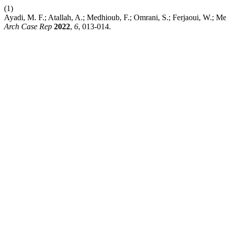
(1)
Ayadi, M. F.; Atallah, A.; Medhioub, F.; Omrani, S.; Ferjaoui, W.; Me
Arch Case Rep
2022
,
6
, 013-014.